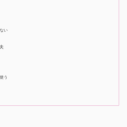
ない
夫
使う