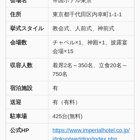
会場名
帝国ホテル東京
住所
東京都千代田区内幸町1-1-1
挙式スタイル
教会式、人前式、神前式
会場数
チャペル×1、神殿×1、披露宴
会場×15
収容人数
着席2名～350名、立食20名～
750名
宿泊施設
有
送迎
有（有料）
駐車場
425台(無料)
公式HP
https://www.imperialhotel.co.jp/
j/tokyo/wedding/index.php