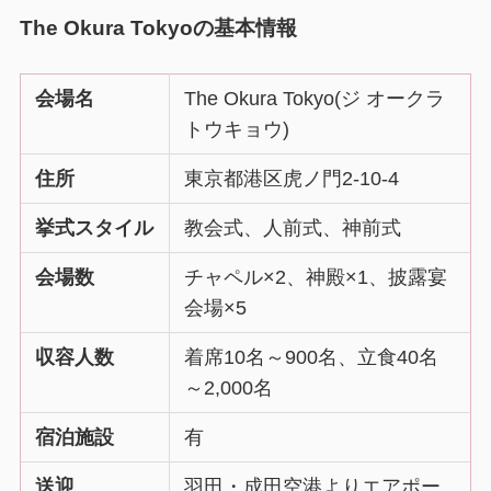
The Okura Tokyoの基本情報
会場名
The Okura Tokyo(ジ オークラ
トウキョウ)
住所
東京都港区虎ノ門2-10-4
挙式スタイル
教会式、人前式、神前式
会場数
チャペル×2、神殿×1、披露宴
会場×5
収容人数
着席10名～900名、立食40名
～2,000名
宿泊施設
有
送迎
羽田・成田空港よりエアポー